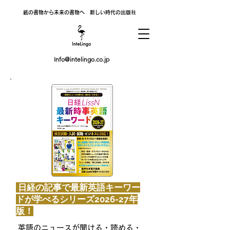
紙の書物から未来の書物へ 新しい時代の出版社
Info@intelingo.co.jp
日経の記事で最新英語キーワー
ドが学べるシリーズ2026-27年
版！
英語のニュースが聞ける・読める・