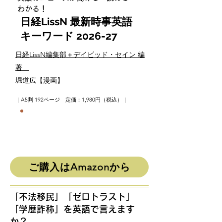
わかる！
日経LissN 最新時事英語
キーワード
2026
-27
日経LissN編集部＋デイビッド・セイン 編
著
堀道広【漫画】
｜A5判 192ページ 定価：1,980円（税込）｜
音声無料ダウンロード付き
>>
ダウンロードページはこちら
ご購入はAmazonから
「不法移民」「ゼロトラスト」
「学歴詐称」を英語で言えます
か？