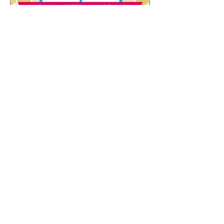
購入者特典！
​◾️Googleスライド版電子書籍
◾️全フレーズの英語音声
◾️最新AIテクノロジー用語集
◾️日経LissN 1,569本「年間タイトルリ
スト」
人気漫画家・堀道広さんの
時事英語漫画も
​さらにパワーアップ！